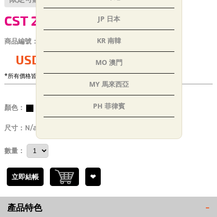
CST 20”X1-1/8 FV內胎
JP 日本
KR 南韓
商品編號：
EC_P000125
USD$11.00
MO 澳門
*所有價格皆未稅
MY 馬來西亞
PH 菲律賓
顏色：
黑
SG 新加坡
尺寸：
N/a
TH 泰國
數量：
AE 阿聯
立即結帳
❤
IN 印度
產品特色
-
TR 土耳其