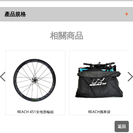
VN 越南
產品規格
+
TW 台灣
相關商品
IL 以色列
CY 塞普勒斯
REACH 451全地形輪組
REACH攜車袋
返回