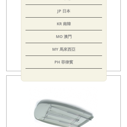
JP 日本
KR 南韓
MO 澳門
MY 馬來西亞
2RIDER兒童椅
PH 菲律賓
USD$330.00
SG 新加坡
TH 泰國
AE 阿聯
IN 印度
TR 土耳其