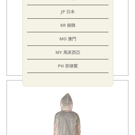
JP 日本
KR 南韓
MO 澳門
MY 馬來西亞
太平洋自行車博物館輕騎行 活動卷
PH 菲律賓
USD$17.00
SG 新加坡
TH 泰國
AE 阿聯
IN 印度
TR 土耳其