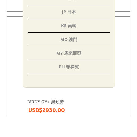
USD$2930.00
JP 日本
KR 南韓
MO 澳門
MY 馬來西亞
PH 菲律賓
SG 新加坡
TH 泰國
BIRDY GV+ 黑炫黃
AE 阿聯
USD$2930.00
IN 印度
TR 土耳其