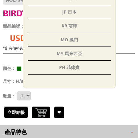
BIRDY GV+ 綠野橘
JP 日本
KR 南韓
商品編號：
EC_P000383
USD$2930.00
MO 澳門
*所有價格皆未稅
MY 馬來西亞
PH 菲律賓
顏色：
SG 新加坡
尺寸：
N/a
TH 泰國
數量：
AE 阿聯
立即結帳
❤
IN 印度
產品特色
-
TR 土耳其