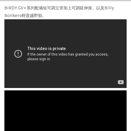
BIRDY GV+系列配備短可調立管加上可調延伸座。以及Billy
VN 越南
Bonkers輕度越野胎。
TW 台灣
IL 以色列
CY 塞普勒斯