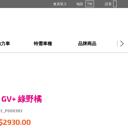
會員登入
地區
TW
語系
助力車
特需車種
品牌商品
購買
Y GV+ 綠野橘
EC_P000383
$2930.00