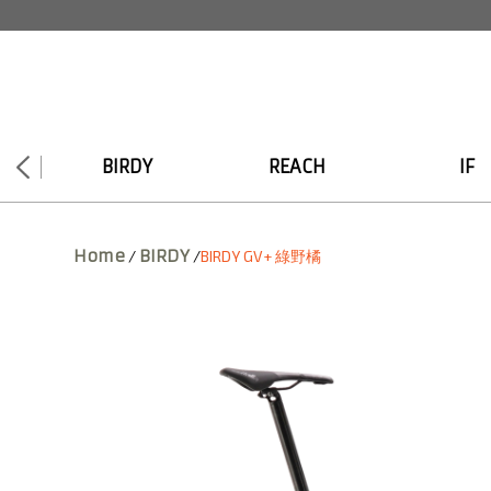
BIRDY
REACH
IF
Home
BIRDY
/
/
BIRDY GV+ 綠野橘