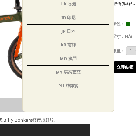
HK 香港
*所有價格皆
ID 印尼
顏色：
JP 日本
尺寸：
N/a
KR 南韓
數量：
MO 澳門
立即結帳
MY 馬來西亞
PH 菲律賓
SG 新加坡
-
TH 泰國
illy Bonkers輕度越野胎。
AE 阿聯