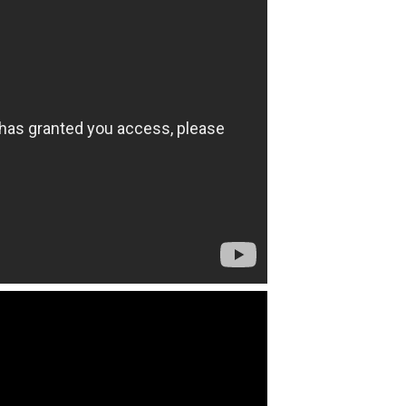
IN 印度
TR 土耳其
VN 越南
TW 台灣
IL 以色列
CY 塞普勒斯