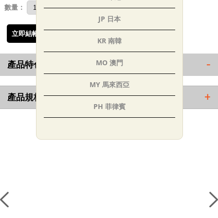
數量：
JP 日本
立即結帳
❤
KR 南韓
MO 澳門
產品特色
-
MY 馬來西亞
產品規格
+
PH 菲律賓
SG 新加坡
相關商品
TH 泰國
AE 阿聯
IN 印度
TR 土耳其