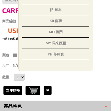
CARRYME杯架取付
JP 日本
KR 南韓
商品編號：
EC_P000151
USD$19.00
MO 澳門
*所有價格皆未稅
MY 馬來西亞
PH 菲律賓
顏色：
銀
SG 新加坡
尺寸：
N/a
TH 泰國
數量：
AE 阿聯
立即結帳
❤
IN 印度
產品特色
-
TR 土耳其