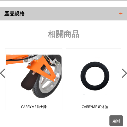
VN 越南
產品規格
+
TW 台灣
相關商品
IL 以色列
CY 塞普勒斯
CARRYME前土除
CARRYME 8”外胎
返回