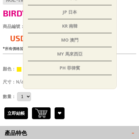
BIRDY 吸震彈性PU 80D
JP 日本
KR 南韓
商品編號：
EC_P000089
USD$11.00
MO 澳門
*所有價格皆未稅
MY 馬來西亞
PH 菲律賓
顏色：
黃
SG 新加坡
尺寸：
N/a
TH 泰國
數量：
AE 阿聯
立即結帳
❤
IN 印度
產品特色
-
TR 土耳其