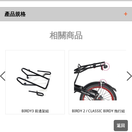
VN 越南
產品規格
+
TW 台灣
相關商品
IL 以色列
CY 塞普勒斯
BIRDY3 前邊架組
BIRDY 2 / CLASSIC BIRDY 拖行組
返回