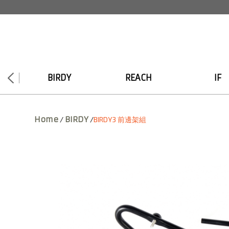
BIRDY
REACH
IF
Home
BIRDY
/
/
BIRDY3 前邊架組