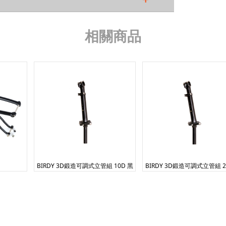
IN 印度
TR 土耳其
相關商品
VN 越南
TW 台灣
IL 以色列
CY 塞普勒斯
BIRDY 3D鍛造可調式立管組 10D 黑
BIRDY 3D鍛造可調式立管組 2