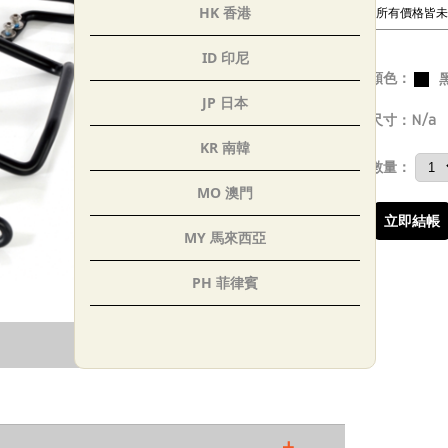
HK 香港
*所有價格皆
ID 印尼
顏色：
JP 日本
尺寸：
N/a
KR 南韓
數量：
MO 澳門
立即結帳
MY 馬來西亞
PH 菲律賓
SG 新加坡
-
TH 泰國
AE 阿聯
+