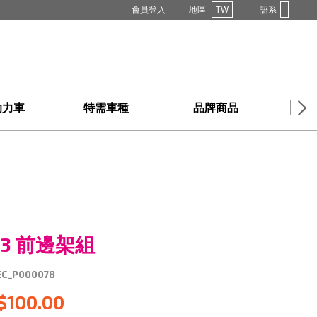
會員登入
地區
TW
語系
助力車
特需車種
品牌商品
購買
Y3 前邊架組
EC_P000078
$100.00