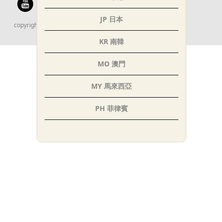
JP 日本
copyright © 太平洋自行車股份有限公司 All rights reserved.
KR 南韓
MO 澳門
MY 馬來西亞
PH 菲律賓
SG 新加坡
TH 泰國
AE 阿聯
IN 印度
TR 土耳其