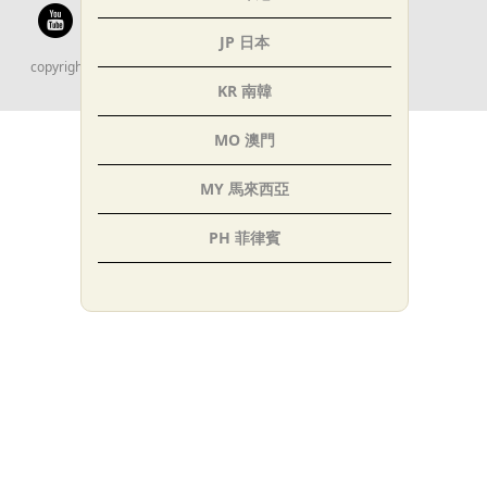
JP 日本
copyright © 太平洋自行車股份有限公司 All rights reserved.
KR 南韓
MO 澳門
MY 馬來西亞
PH 菲律賓
SG 新加坡
TH 泰國
AE 阿聯
IN 印度
TR 土耳其