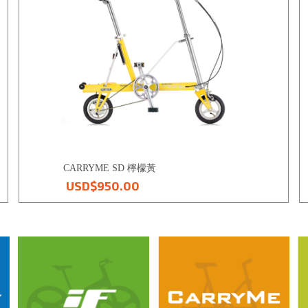
IN 印度
TR 土耳其
VN 越南
TW 台灣
IL 以色列
CY 塞普勒斯
CARRYME SD 檸檬黃
USD$950.00