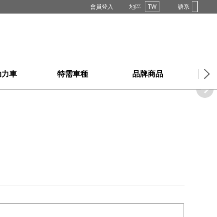
會員登入
地區
TW
語系
助力車
特需車種
品牌商品
購買